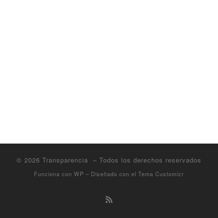
© 2026
Transparencia
– Todos los derechos reservados
Funciona con
WP
– Diseñado con el
Tema Customizr