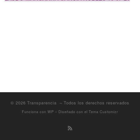
© 2026
Transparencia
– Todos los derechos reservados
Funciona con
WP
– Diseñado con el
Tema Customizr